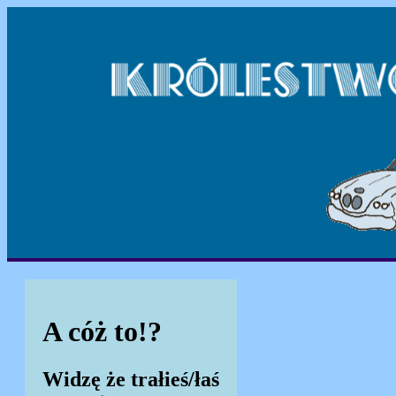
A cóż to!?
Widzę że trałieś/łaś