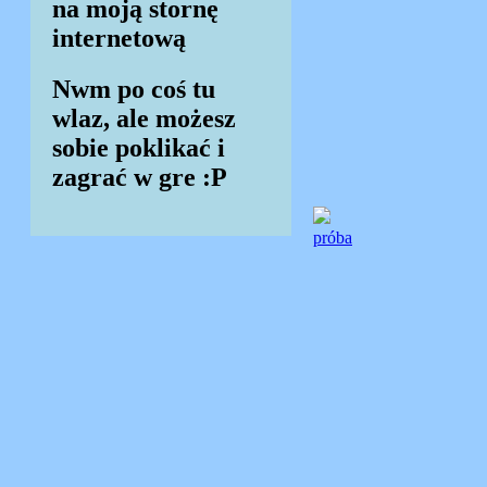
na moją stornę
internetową
Nwm po coś tu
wlaz, ale możesz
sobie poklikać i
zagrać w gre :P
próba